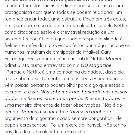
impõem fórmulas fáceis de digerir nos seus artistas: um
protagonista com quem todos se podem relacionar, um
romance encantador, uma estrutura típica em três actos,
etc. Contudo, o uso de um método algorítmico pela Netflix
como ditador do estilo é a inevitável redução de um
sistema tecnocrático no qual toda a responsabilidade é
fielmente deferida a processos feitos por máquinas que os
humanos imbuíram de omnipotência infalível. Cary
Fukunaga, realizador da série original da Netflix
Maniac
,
admitiu isto numa entrevista com a
GQ Magazine
.
“Porque a Netflix é uma companhia de dados,”, disse ele,
“eles sabem exactamente como os seus espectadores
vêm coisas, portanto podem olhar para algo que estás a
escrever e dizer,
Nós sabemos que baseado nos nossos
dados, se fizeres isto vamos perder X espectadores
. É
uma maneira diferente de fazer observações, Não é do
género,
Vamos discutir isto e talvez eu ganhe
. O
argumento do algoritmo acaba sempre por ganhar.” Ele
depois acrescentou: “Foi um exercício incrível…Não tenho
dúvidas de que o algoritmo terá razão.”