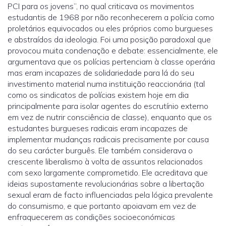
PCI para os jovens”, no qual criticava os movimentos
estudantis de 1968 por não reconhecerem a polícia como
proletários equivocados ou eles próprios como burgueses
e abstraídos da ideologia. Foi uma posição paradoxal que
provocou muita condenação e debate: essencialmente, ele
argumentava que os polícias pertenciam à classe operária
mas eram incapazes de solidariedade para lá do seu
investimento material numa instituição reaccionária (tal
como os sindicatos de polícias existem hoje em dia
principalmente para isolar agentes do escrutínio externo
em vez de nutrir consciência de classe), enquanto que os
estudantes burgueses radicais eram incapazes de
implementar mudanças radicais precisamente por causa
do seu carácter burguês. Ele também considerava o
crescente liberalismo à volta de assuntos relacionados
com sexo largamente comprometido. Ele acreditava que
ideias supostamente revolucionárias sobre a libertação
sexual eram de facto influenciadas pela lógica prevalente
do consumismo, e que portanto apoiavam em vez de
enfraquecerem as condições socioeconómicas