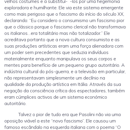
velhos costumes e a substituí- -los por uma hegemonia
exploradora e humilhante. Ele via este sistema emergente
como mais perigoso que o fascismo do início do século XX,
declarando: “Eu considero o consumismo um fascismo pior
que o clássico porque o fascismo clerical não transformava
os italianos…era totalitário mas não totalizador.” Ele
acreditava portanto que a nova cultura consumista e as
suas produções artísticas eram uma força alienadora com
um poder sem precedentes que seduzia indivíduos
materialmente enquanto manipulava os seus corpos e
mentes para benefício de um pequeno grupo autoritário. A
indústria cultural do pós-guerra, e a televisão em particular,
não representavam simplesmente um declínio na
qualidade da produção artística em Itália. Através da sua
negação da consciência crítica dos espectadores, também
eram cúmplices activos de um sistema económico
autoritário.
Talvez o pior de tudo era que Pasolini não via uma
oposição viável a este “novo fascismo”. Ele causou um
famoso escândalo na esquerda italiana com o poema “O