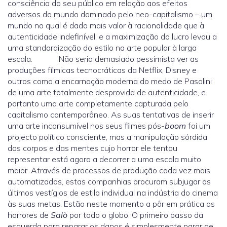
consciência do seu público em relação aos efeitos
adversos do mundo dominado pelo neo-capitalismo – um
mundo no qual é dado mais valor à racionalidade que à
autenticidade indefinível, e a maximização do lucro levou a
uma standardização do estilo na arte popular à larga
escala. Não seria demasiado pessimista ver as
produções fílmicas tecnocráticas da Netflix, Disney e
outros como a encarnação moderna do medo de Pasolini
de uma arte totalmente desprovida de autenticidade, e
portanto uma arte completamente capturada pelo
capitalismo contemporâneo. As suas tentativas de inserir
uma arte inconsumível nos seus filmes pós-
boom
foi um
projecto político consciente, mas a manipulação sórdida
dos corpos e das mentes cujo horror ele tentou
representar está agora a decorrer a uma escala muito
maior. Através de processos de produção cada vez mais
automatizados, estas companhias procuram subjugar os
últimos vestígios de estilo individual na indústria do cinema
às suas metas. Estão neste momento a pôr em prática os
horrores de
Salò
por todo o globo. O primeiro passo da
esquerda para reparar os danos é simplesmente parar de