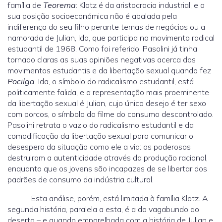
família de
Teorema
: Klotz é da aristocracia industrial, e a
sua posição socioeconómica não é abalada pela
indiferença do seu filho perante temas de negócios ou a
namorada de Julian, Ida, que participa no movimento radical
estudantil de 1968. Como foi referido, Pasolini já tinha
tornado claras as suas opiniões negativas acerca dos
movimentos estudantis e da libertação sexual quando fez
Pocilga
. Ida, o símbolo do radicalismo estudantil, está
politicamente falida, e a representação mais proeminente
da libertação sexual é Julian, cujo único desejo é ter sexo
com porcos, o símbolo do filme do consumo descontrolado.
Pasolini retrata o vazio do radicalismo estudantil e da
comodificação da libertação sexual para comunicar o
desespero da situação como ele a via: os poderosos
destruiram a autenticidade através da produção racional,
enquanto que os jovens são incapazes de se libertar dos
padrões de consumo da indústria cultural.
Esta análise, porém, está limitada à família Klotz. A
segunda história, paralela a esta, é a do vagabundo do
deserto – e quando emparelhada com a história de Julian e