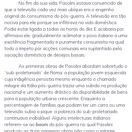
No fim da sua vida, Pasolini estava convencido de
que a televisão cada vez mais ubíqua era o engenho
original do consumismo do pós-guerra. A televisão era tão
nociva para ele porque se infiltrava na vida doméstica.
Podia estar ligada a todas as horas do dia. E acabaria por,
afirmava ele, gradualmente aclimatar o povo italiano a uma
existência fragmentada e puramente consumista na qual
todo o ímpeto por acções comunais era suplantado pela
saciação doméstica de desejos basais.
As primeiras obras de Pasolini abordam sobretudo o
“sub-proletariado” de Roma: a população jovem esquecida
cuja indigência persistia mesmo enquanto o chamado
milagre da Itália pós-guerra trazia uma subida na produção
nacional e um aumento drástico da disponibilidade de bens
para a população urbana crescente. Enquanto a
percentagem de famílias que podiam ter um carro ou uma
televisão subia a pique, a pobreza do sub-proletariado
continuava inabalável. Alguns intelectuais italianos
referem-se ao
boom
do pós-guerra no qual Pasolini
produziu as duas primeiras obras não como o milagre