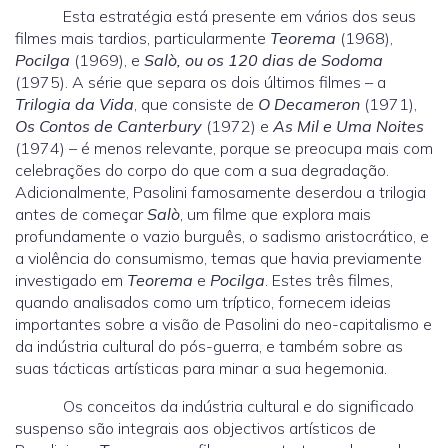
Esta estratégia está presente em vários dos seus
filmes mais tardios, particularmente
Teorema
(1968),
Pocilga
(1969), e
Salò, ou os 120 dias de Sodoma
(1975). A série que separa os dois últimos filmes – a
Trilogia da Vida
, que consiste de
O Decameron
(1971),
Os Contos de Canterbury
(1972) e
As Mil e Uma
Noites
(1974) – é menos relevante, porque se preocupa mais com
celebrações do corpo do que com a sua degradação.
Adicionalmente, Pasolini famosamente deserdou a trilogia
antes de começar
Salò
, um filme que explora mais
profundamente o vazio burguês, o sadismo aristocrático, e
a violência do consumismo, temas que havia previamente
investigado em
Teorema
e
Pocilga
. Estes três filmes,
quando analisados como um tríptico, fornecem ideias
importantes sobre a visão de Pasolini do neo-capitalismo e
da indústria cultural do pós-guerra, e também sobre as
suas tácticas artísticas para minar a sua hegemonia.
Os conceitos da indústria cultural e do significado
suspenso são integrais aos objectivos artísticos de