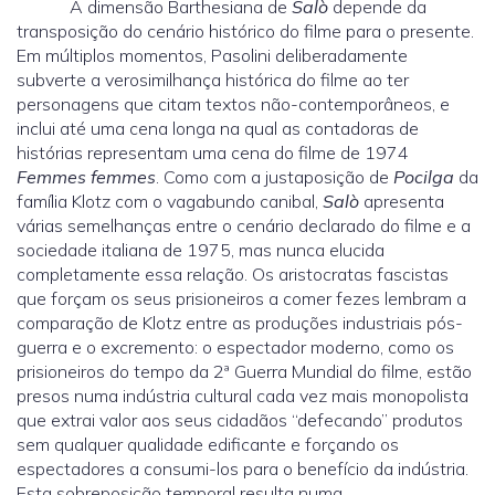
A dimensão Barthesiana de
Salò
depende da
transposição do cenário histórico do filme para o presente.
Em múltiplos momentos, Pasolini deliberadamente
subverte a verosimilhança histórica do filme ao ter
personagens que citam textos não-contemporâneos, e
inclui até uma cena longa na qual as contadoras de
histórias representam uma cena do filme de 1974
Femmes femmes
. Como com a justaposição de
Pocilga
da
família Klotz com o vagabundo canibal,
Salò
apresenta
várias semelhanças entre o cenário declarado do filme e a
sociedade italiana de 1975, mas nunca elucida
completamente essa relação. Os aristocratas fascistas
que forçam os seus prisioneiros a comer fezes lembram a
comparação de Klotz entre as produções industriais pós-
guerra e o excremento: o espectador moderno, como os
prisioneiros do tempo da 2ª Guerra Mundial do filme, estão
presos numa indústria cultural cada vez mais monopolista
que extrai valor aos seus cidadãos “defecando” produtos
sem qualquer qualidade edificante e forçando os
espectadores a consumi-los para o benefício da indústria.
Esta sobreposição temporal resulta numa