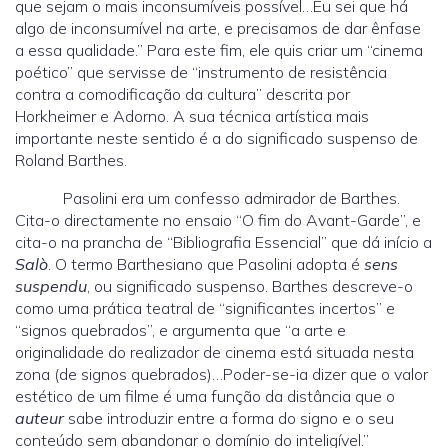
que sejam o mais inconsumíveis possível…Eu sei que há
algo de inconsumível na arte, e precisamos de dar ênfase
a essa qualidade.” Para este fim, ele quis criar um “cinema
poético” que servisse de “instrumento de resistência
contra a comodificação da cultura” descrita por
Horkheimer e Adorno. A sua técnica artística mais
importante neste sentido é a do significado suspenso de
Roland Barthes.
Pasolini era um confesso admirador de Barthes.
Cita-o directamente no ensaio “O fim do Avant-Garde”, e
cita-o na prancha de “Bibliografia Essencial” que dá início a
Salò
. O termo Barthesiano que Pasolini adopta é
sens
suspendu
, ou significado suspenso. Barthes descreve-o
como uma prática teatral de “significantes incertos” e
“signos quebrados”, e argumenta que “a arte e
originalidade do realizador de cinema está situada nesta
zona (de signos quebrados)…Poder-se-ia dizer que o valor
estético de um filme é uma função da distância que o
auteur
sabe introduzir entre a forma do signo e o seu
conteúdo sem abandonar o domínio do inteligível.”