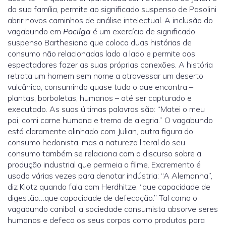
da sua família, permite ao significado suspenso de Pasolini
abrir novos caminhos de análise intelectual. A inclusão do
vagabundo em
Pocilga
é um exercício de significado
suspenso Barthesiano que coloca duas histórias de
consumo não relacionadas lado a lado e permite aos
espectadores fazer as suas próprias conexões. A história
retrata um homem sem nome a atravessar um deserto
vulcânico, consumindo quase tudo o que encontra –
plantas, borboletas, humanos – até ser capturado e
executado. As suas últimas palavras são: “Matei o meu
pai, comi carne humana e tremo de alegria.” O vagabundo
está claramente alinhado com Julian, outra figura do
consumo hedonista, mas a natureza literal do seu
consumo também se relaciona com o discurso sobre a
produção industrial que permeia o filme. Excremento é
usado várias vezes para denotar indústria: “A Alemanha”,
diz Klotz quando fala com Herdhitze, “que capacidade de
digestão…que capacidade de defecação.” Tal como o
vagabundo canibal, a sociedade consumista absorve seres
humanos e defeca os seus corpos como produtos para