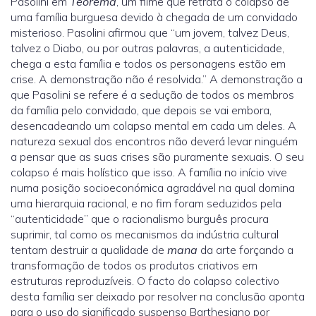
Pasolini em
Teorema
, um filme que retrata o colapso de
uma família burguesa devido à chegada de um convidado
misterioso. Pasolini afirmou que “um jovem, talvez Deus,
talvez o Diabo, ou por outras palavras, a autenticidade,
chega a esta família e todos os personagens estão em
crise. A demonstração não é resolvida.” A demonstração a
que Pasolini se refere é a sedução de todos os membros
da família pelo convidado, que depois se vai embora,
desencadeando um colapso mental em cada um deles. A
natureza sexual dos encontros não deverá levar ninguém
a pensar que as suas crises são puramente sexuais. O seu
colapso é mais holístico que isso. A família no início vive
numa posição socioeconómica agradável na qual domina
uma hierarquia racional, e no fim foram seduzidos pela
“autenticidade” que o racionalismo burguês procura
suprimir, tal como os mecanismos da indústria cultural
tentam destruir a qualidade de
mana
da arte forçando a
transformação de todos os produtos criativos em
estruturas reproduzíveis. O facto do colapso colectivo
desta família ser deixado por resolver na conclusão aponta
para o uso do significado suspenso Barthesiano por