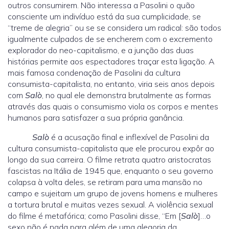
outros consumirem. Não interessa a Pasolini o quão
consciente um indivíduo está da sua cumplicidade, se
“treme de alegria” ou se se considera um radical: são todos
igualmente culpados de se encherem com o excremento
explorador do neo-capitalismo, e a junção das duas
histórias permite aos espectadores traçar esta ligação. A
mais famosa condenação de Pasolini da cultura
consumista-capitalista, no entanto, viria seis anos depois
com
Salò
, no qual ele demonstra brutalmente as formas
através das quais o consumismo viola os corpos e mentes
humanos para satisfazer a sua própria ganância.
Salò
é a acusação final e inflexível de Pasolini da
cultura consumista-capitalista que ele procurou expôr ao
longo da sua carreira. O filme retrata quatro aristocratas
fascistas na Itália de 1945 que, enquanto o seu governo
colapsa à volta deles, se retiram para uma mansão no
campo e sujeitam um grupo de jovens homens e mulheres
a tortura brutal e muitas vezes sexual. A violência sexual
do filme é metafórica; como Pasolini disse, “Em [
Salò
]…o
sexo não é nada para além de uma alegoria da