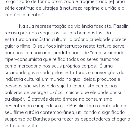
“organizado de forma atomizada e fragmentada [e] uma
série contínua de ultrajes à natureza reprime a união e a
coerência mental.”
Na sua representação da violência fascista, Pasolini
recusa portanto seguir os “sulcos bem gastos” da
estrutura da indústria cultural: a própria crueldade parece
guiar o filme. O seu foco ininterrupto nesta tortura serve
para nos comunicar o “produto final” de “uma sociedade
hiper-consumista que reifica todos os seres humanos
como mercadoria nos seus próprios corpos.” É uma
sociedade governada pelas estruturas e convenções da
indústria cultural, um mundo no qual ideias, produtos e
pessoas são vistos pelo sujeito capitalista como, nas
palavras de George Lukács, “coisas que ele pode possuir
ou dispôr.” É através desta ênfase no consumismo
desenfreado e impiedoso que Pasolini liga o conteúdo do
seu filme à Itália contemporânea, utilizando o significado
suspenso de Barthes para fazer os espectadores chegar a
esta conclusão.