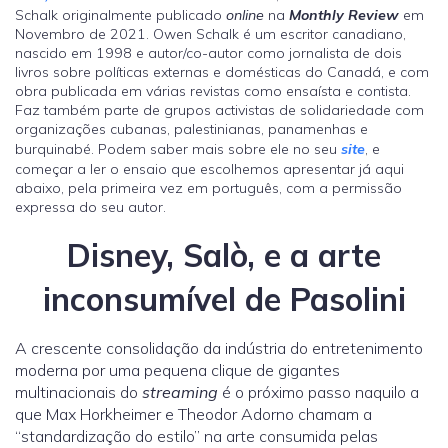
Schalk originalmente publicado
online
na
Monthly Review
em
Novembro de 2021. Owen Schalk é um escritor canadiano,
nascido em 1998 e autor/co-autor como jornalista de dois
livros sobre políticas externas e domésticas do Canadá, e com
obra publicada em várias revistas como ensaísta e contista.
Faz também parte de grupos activistas de solidariedade com
organizações cubanas, palestinianas, panamenhas e
burquinabé. Podem saber mais sobre ele no seu
site
, e
começar a ler o ensaio que escolhemos apresentar já aqui
abaixo, pela primeira vez em português, com a permissão
expressa do seu autor.
Disney, Salò, e a arte
inconsumível de Pasolini
A crescente consolidação da indústria do entretenimento
moderna por uma pequena clique de gigantes
multinacionais do
streaming
é o próximo passo naquilo a
que Max Horkheimer e Theodor Adorno chamam a
“standardização do estilo” na arte consumida pelas