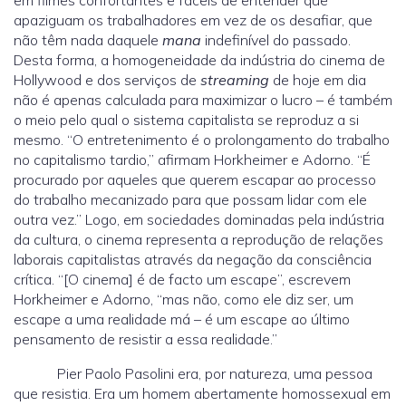
em filmes confortantes e fáceis de entender que
apaziguam os trabalhadores em vez de os desafiar, que
não têm nada daquele
mana
indefinível do passado.
Desta forma, a homogeneidade da indústria do cinema de
Hollywood e dos serviços de
streaming
de hoje em dia
não é apenas calculada para maximizar o lucro – é também
o meio pelo qual o sistema capitalista se reproduz a si
mesmo. “O entretenimento é o prolongamento do trabalho
no capitalismo tardio,” afirmam Horkheimer e Adorno. “É
procurado por aqueles que querem escapar ao processo
do trabalho mecanizado para que possam lidar com ele
outra vez.” Logo, em sociedades dominadas pela indústria
da cultura, o cinema representa a reprodução de relações
laborais capitalistas através da negação da consciência
crítica. “[O cinema] é de facto um escape”, escrevem
Horkheimer e Adorno, “mas não, como ele diz ser, um
escape a uma realidade má – é um escape ao último
pensamento de resistir a essa realidade.”
Pier Paolo Pasolini era, por natureza, uma pessoa
que resistia. Era um homem abertamente homossexual em