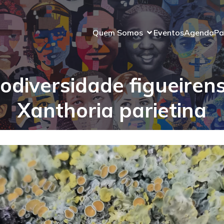
Quem Somos
Eventos
Agenda
Pa
iodiversidade figueirens
Xanthoria parietina