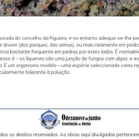
rada do concelho da Figueira, e no entanto adequa-se-lhe perf
 árvore (dos parques, das serras), ou mais raramente em pedr
rência bastante frequente em pedras por estes lados. É norma
esso é – os líquenes são uma junção de fungos com algas, e es
sa. É um organismo modelo – uma espécie seleccionada como rep
cularmente tolerante à poluição.
os os direitos reservados. As obras aqui divulgadas pertencem 