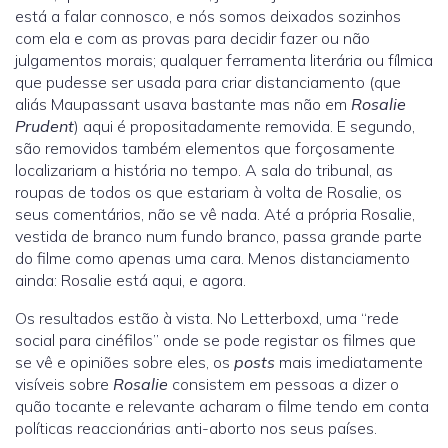
está a falar connosco, e nós somos deixados sozinhos
com ela e com as provas para decidir fazer ou não
julgamentos morais; qualquer ferramenta literária ou fílmica
que pudesse ser usada para criar distanciamento (que
aliás Maupassant usava bastante mas não em
Rosalie
Prudent
) aqui é propositadamente removida. E segundo,
são removidos também elementos que forçosamente
localizariam a história no tempo. A sala do tribunal, as
roupas de todos os que estariam à volta de Rosalie, os
seus comentários, não se vê nada. Até a própria Rosalie,
vestida de branco num fundo branco, passa grande parte
do filme como apenas uma cara. Menos distanciamento
ainda: Rosalie está aqui, e agora.
Os resultados estão à vista. No Letterboxd, uma “rede
social para cinéfilos” onde se pode registar os filmes que
se vê e opiniões sobre eles, os
posts
mais imediatamente
visíveis sobre
Rosalie
consistem em pessoas a dizer o
quão tocante e relevante acharam o filme tendo em conta
políticas reaccionárias anti-aborto nos seus países.