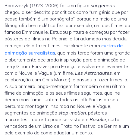
Borowczyk (1923-2006) foi uma figura
sui generis
-
chegou a ser descrito por críticos como “um génio que por
acaso também é um pornógrafo”, porque no meio de uma
filmografia bem eclética fez, por exemplo, um dos filmes da
famosa Emmanuelle. Estudou pintura e começou por fazer
pósteres de filmes na Polónia, e foi aclamado mas decidiu
começar ele a fazer filmes. Inicialmente eram
curtas de
animação surrealistas
, que mais tarde foram uma grande
e abertamente declarada inspiração para a animação de
Terry Gilliam. Foi viver para França, envolveu-se levemente
com a Nouvelle Vague (um filme,
Les Astronautes
, em
colaboração com Chris Marker), e passou a fazer filmes lá.
A sua primeira longa-metragem foi também o seu último
filme de animação, e os seus filmes seguintes, que lhe
deram mais fama, juntam todas as influências do seu
percurso: montagem inspirada na Nouvelle Vague,
segmentos de animação
stop-motion
, pósteres
marcantes. Tudo isto pode ser visto em
Rosalie
, curta
vencedora de um Urso de Prata no Festival de Berlim e um
belo exemplo de como adaptar um conto.