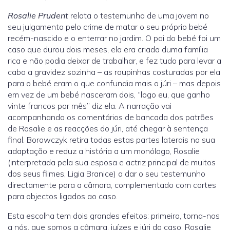
Rosalie Prudent
relata o testemunho de uma jovem no
seu julgamento pelo crime de matar o seu próprio bebé
recém-nascido e o enterrar no jardim. O pai do bebé foi um
caso que durou dois meses, ela era criada duma família
rica e não podia deixar de trabalhar, e fez tudo para levar a
cabo a gravidez sozinha – as roupinhas costuradas por ela
para o bebé eram o que confundia mais o júri – mas depois
em vez de um bebé nasceram dois, “logo eu, que ganho
vinte francos por mês” diz ela. A narração vai
acompanhando os comentários de bancada dos patrões
de Rosalie e as reacções do júri, até chegar à sentença
final. Borowczyk retira todas estas partes laterais na sua
adaptação e reduz a história a um monólogo, Rosalie
(interpretada pela sua esposa e actriz principal de muitos
dos seus filmes, Ligia Branice) a dar o seu testemunho
directamente para a câmara, complementado com cortes
para objectos ligados ao caso.
Esta escolha tem dois grandes efeitos: primeiro, torna-nos
a nós, que somos a câmara, juízes e júri do caso. Rosalie