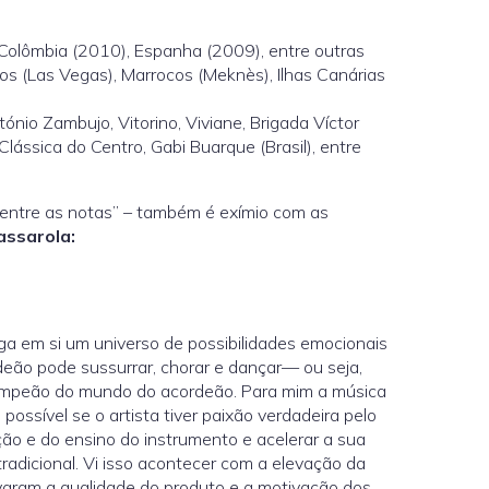
Colômbia (2010), Espanha (2009), entre outras
dos (Las Vegas), Marrocos (Meknès), Ilhas Canárias
ónio Zambujo, Vitorino, Viviane, Brigada Víctor
lássica do Centro, Gabi Buarque (Brasil), entre
 entre as notas” – também é exímio com as
assarola:
ega em si um universo de possibilidades emocionais
eão pode sussurrar, chorar e dançar— ou seja,
campeão do mundo do acordeão. Para mim a música
ossível se o artista tiver paixão verdadeira pelo
ão e do ensino do instrumento e acelerar a sua
adicional. Vi isso acontecer com a elevação da
evaram a qualidade do produto e a motivação dos