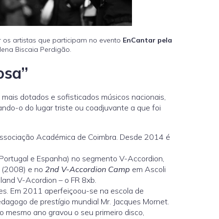
 os artistas que participam no evento
EnCantar pela
lena Biscaia Perdigão.
osa”
 mais dotados e sofisticados músicos nacionais,
ndo-o do lugar triste ou coadjuvante a que foi
Associação Académica de Coimbra. Desde 2014 é
Portugal e Espanha) no segmento V-Accordion,
a (2008) e no
2nd V-Accordion Camp
em Ascoli
land V-Acordion – o FR 8xb.
res. Em 2011 aperfeiçoou-se na escola de
edagogo de prestígio mundial Mr. Jacques Mornet.
o mesmo ano gravou o seu primeiro disco,