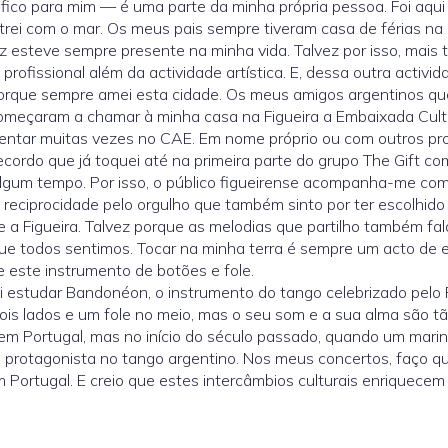
ico para mim — é uma parte da minha própria pessoa. Foi aqui q
rei com o mar. Os meus pais sempre tiveram casa de férias na F
 esteve sempre presente na minha vida. Talvez por isso, mais ta
rofissional além da actividade artística. E, dessa outra activida
porque sempre amei esta cidade. Os meus amigos argentinos q
começaram a chamar à minha casa na Figueira a Embaixada Cult
entar muitas vezes no CAE. Em nome próprio ou com outros proje
 recordo que já toquei até na primeira parte do grupo The Gift
gum tempo. Por isso, o público figueirense acompanha-me com
eciprocidade pelo orgulho que também sinto por ter escolhido v
e a Figueira. Talvez porque as melodias que partilho também fa
ue todos sentimos. Tocar na minha terra é sempre um acto de 
e este instrumento de botões e fole.
fui estudar Bandonéon, o instrumento do tango celebrizado pelo 
ois lados e um fole no meio, mas o seu som e a sua alma são 
m Portugal, mas no início do século passado, quando um marin
 e protagonista no tango argentino. Nos meus concertos, faço 
em Portugal. E creio que estes intercâmbios culturais enriquec