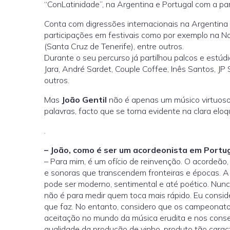
“ConLatinidade”, na Argentina e Portugal com a par
Conta com digressões internacionais na Argentina
participações em festivais como por exemplo na Nor
(Santa Cruz de Tenerife), entre outros.
Durante o seu percurso já partilhou palcos e estúd
Jara, André Sardet, Couple Coffee, Inês Santos, JP 
outros.
Mas
João Gentil
não é apenas um músico virtuoso,
palavras, facto que se torna evidente na clara elo
.
– João, como é ser um acordeonista em Portug
– Para mim, é um ofício de reinvenção. O acordeão,
e sonoras que transcendem fronteiras e épocas. A
pode ser moderno, sentimental e até poético. Nu
não é para medir quem toca mais rápido. Eu consider
que faz. No entanto, considero que os campeonatos
aceitação no mundo da música erudita e nos conser
qualidade da produção de vinho, produto tão carac