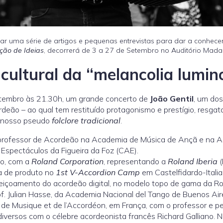
ar uma série de artigos e pequenas entrevistas para dar a conhecer
ção de Ideias
, decorrerá de 3 a 27 de Setembro no Auditório Mada
-cultural da “melancolia lumin
etembro às 21.30h, um grande concerto de
João Gentil
, um dos
eão – ao qual tem restituído protagonismo e prestígio, resgata
o nosso pseudo
folclore
tradicional
.
 professor de Acordeão na Academia de Música de Ançã e na 
 Espectáculos da Figueira da Foz (CAE).
ão, com a
Roland Corporation
, representando a
Roland Iberia
(
ta de produto no
1st V-Accordion Camp
em Castelfidardo-Itali
rfeiçoamento do acordeão digital, no modelo topo de gama da Ro
. Julian Hasse, da Academia Nacional del Tango de Buenos Ai
 de Musique et de l’Accordéon, em França, com o professor e p
ersos com o célebre acordeonista francês Richard Galliano. N