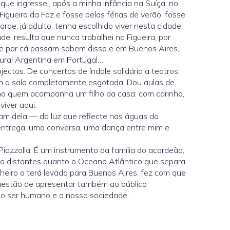
ue ingressei, após a minha infância na Suíça, no
igueira da Foz e fosse pelas férias de verão, fosse
rde, já adulto, tenha escolhido viver nesta cidade.
de, resulta que nunca trabalhei na Figueira, por
ue por cá passam sabem disso e em Buenos Aires,
ural Argentina em Portugal…
ctos. De concertos de índole solidária a teatros
 com a sala completamente esgotada. Dou aulas de
o quem acompanha um filho da casa: com carinho,
iver aqui.
lam dela — da luz que reflecte nas águas do
entrega, uma conversa, uma dança entre mim e
Piazzolla. É um instrumento da família do acordeão,
tão distantes quanto o Oceano Atlântico que separa
heiro o terá levado para Buenos Aires, fez com que
questão de apresentar também ao público
em o ser humano e a nossa sociedade.