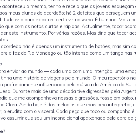
ão aconteceu o mesmo, tenho é receio que os jovens esqueçam 
 aos meus alunos de acordeão: há 2 defeitos que perseguem um 
vel. Tudo isso para exibir um certo virtuosismo. É humano. Mas 
que com as notas curtas e rápidas. Actualmente, tocar acorde
r este instrumento. Por várias razões. Mas diria que tocar ac
otas.
o acordeão não é apenas um instrumento de botões, mas sim 
bre a foz do Rio Mondego ou tão intensa como um tango nas r
?
ra enviar ao mundo — cada uma com uma intenção, uma emoção,
 tinha uma história de viagens pelo mundo. O meu repertório n
u profundamente influenciado pela música da América do Sul, 
uesa. Durante mais de uma década tive digressões pela Argent
ia que me acompanhava nessas digressões, fosse em palco, na
ria Clara. Ainda hoje é das melodias que mais amo interpretar, c
ar, o erudito com o visceral. Cada peça que toco ou componho é
devo assumir que sou um incondicional apaixonado pela obra do 
se?