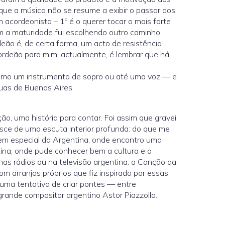
que a música não se resume a exibir o passar dos
acordeonista – 1º é o querer tocar o mais forte
com a maturidade fui escolhendo outro caminho.
ão é, de certa forma, um acto de resistência.
ordeão para mim, actualmente, é lembrar que há
como um instrumento de sopro ou até uma voz — e
uas de Buenos Aires.
 uma história para contar. Foi assim que gravei
asce de uma escuta interior profunda: do que me
em especial da Argentina, onde encontro uma
ina, onde pude conhecer bem a cultura e a
s rádios ou na televisão argentina: a Canção da
om arranjos próprios que fiz inspirado por essas
 uma tentativa de criar pontes — entre
grande compositor argentino Astor Piazzolla.