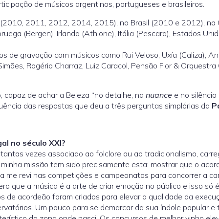
ticipação de músicos argentinos, portugueses e brasileiros.
 (2010, 2011, 2012, 2014, 2015), no Brasil (2010 e 2012), na 
uega (Bergen), Irlanda (Athlone), Itália (Pescara), Estados Uni
ios de gravação com músicos como Rui Veloso, Uxía (Galiza), Ant
Simões, Rogério Charraz, Luiz Caracol, Pensão Flor & Orquestra C
 capaz de achar a Beleza “no detalhe, na
nuance
e no silêncio
quência das respostas que deu a três perguntas simplórias da
P
al no século XXI?
 tantas vezes associado ao folclore ou ao tradicionalismo, carr
 minha missão tem sido precisamente esta: mostrar que o acord
nca me revi nas competições e campeonatos para concorrer a 
o que a música é a arte de criar emoção no público e isso só é p
 de acordeão foram criados para elevar a qualidade da execuç
vatórios. Um pouco para se demarcar da sua índole popular e tr
terístico da zona onde nasci. Os concursos de melhor vinho el