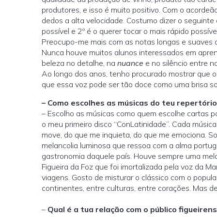
produtores, e isso é muito positivo. Com o acorde
dedos a alta velocidade. Costumo dizer o seguinte
possível e 2º é o querer tocar o mais rápido possí
Preocupo-me mais com as notas longas e suaves do 
Nunca houve muitos alunos interessados em aprende
beleza no detalhe, na
nuance
e no silêncio entre n
Ao longo dos anos, tenho procurado mostrar que 
que essa voz pode ser tão doce como uma brisa so
– Como escolhes as músicas do teu repertório
– Escolho as músicas como quem escolhe cartas pa
o meu primeiro disco “ConLatinidade”. Cada música
move, do que me inquieta, do que me emociona. So
melancolia luminosa que ressoa com a alma portug
gastronomia daquele país. Houve sempre uma melod
Figueira da Foz que foi imortalizada pela voz da Ma
viagens. Gosto de misturar o clássico com o popul
continentes, entre culturas, entre corações. Mas 
–
Qual é a tua relação com o público figueiren