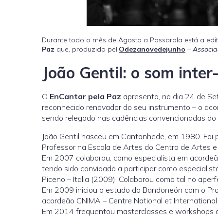
Durante todo o mês de Agosto a Passarola está a edit
Paz
que, produzido pel’
Odezanovedejunho
–
Associa
João Gentil: o som inter
O
EnCantar pela Paz
apresenta, no dia 24 de S
reconhecido renovador do seu instrumento – o acord
sendo relegado nas cadências convencionadas d
João Gentil nasceu em Cantanhede, em 1980. Foi
Professor na Escola de Artes do Centro de Artes e
Em 2007 colaborou, como especialista em acorde
tendo sido convidado a participar como especialis
Piceno – Italia (2009). Colaborou como tal no ape
Em 2009 iniciou o estudo do Bandoneón com o Prof
acordeão CNIMA – Centre National et International
Em 2014 frequentou masterclasses e workshops div