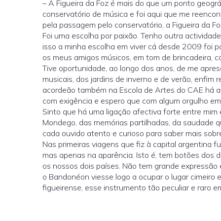
– A Figueira da Foz é mais do que um ponto geográf
conservatório de música e foi aqui que me reencont
pela passagem pelo conservatório, a Figueira da Foz
Foi uma escolha por paixão. Tenho outra actividade p
isso a minha escolha em viver cá desde 2009 foi 
os meus amigos músicos, em tom de brincadeira, 
Tive oportunidade, ao longo dos anos, de me apres
musicais, dos jardins de inverno e de verão, enfim
acordeão também na Escola de Artes do CAE há al
com exigência e espero que com algum orgulho em r
Sinto que há uma ligação afectiva forte entre mim 
Mondego, das memórias partilhadas, da saudade q
cada ouvido atento e curioso para saber mais sobr
Nas primeiras viagens que fiz à capital argentina 
mas apenas na aparência. Isto é, tem botões dos d
os nossos dois países. Não tem grande expressão e
o Bandonéon viesse logo a ocupar o lugar cimeiro
figueirense, esse instrumento tão peculiar e raro 