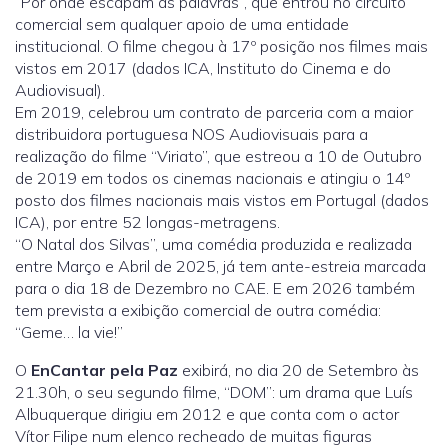
“Por onde escapam as palavras”, que entrou no circuito
comercial sem qualquer apoio de uma entidade
institucional. O filme chegou à 17º posição nos filmes mais
vistos em 2017 (dados ICA, Instituto do Cinema e do
Audiovisual).
Em 2019, celebrou um contrato de parceria com a maior
distribuidora portuguesa NOS Audiovisuais para a
realização do filme “Viriato”, que estreou a 10 de Outubro
de 2019 em todos os cinemas nacionais e atingiu o 14º
posto dos filmes nacionais mais vistos em Portugal (dados
ICA), por entre 52 longas-metragens.
“O Natal dos Silvas”, uma comédia produzida e realizada
entre Março e Abril de 2025, já tem ante-estreia marcada
para o dia 18 de Dezembro no CAE. E em 2026 também
tem prevista a exibição comercial de outra comédia:
“Geme… la vie!”
O
EnCantar pela Paz
exibirá, no dia 20 de Setembro às
21.30h, o seu segundo filme, “DOM”: um drama que Luís
Albuquerque dirigiu em 2012 e que conta com o actor
Vítor Filipe num elenco recheado de muitas figuras