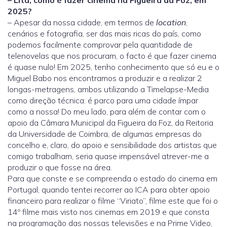
– Lita, como é fazer cinema na Figueira da Foz, em
2025?
– Apesar da nossa cidade, em termos de
location
,
cenários e fotografia, ser das mais ricas do país, como
podemos facilmente comprovar pela quantidade de
telenovelas que nos procuram, o facto é que fazer cinema
é quase nulo! Em 2025, tenho conhecimento que só eu e o
Miguel Babo nos encontramos a produzir e a realizar 2
longas-metragens, ambos utilizando a Timelapse-Media
como direção técnica: é parco para uma cidade ímpar
como a nossa! Do meu lado, para além de contar com o
apoio da Câmara Municipal da Figueira da Foz, da Reitoria
da Universidade de Coimbra, de algumas empresas do
concelho e, claro, do apoio e sensibilidade dos artistas que
comigo trabalham, seria quase impensável atrever-me a
produzir o que fosse na área.
Para que conste e se compreenda o estado do cinema em
Portugal, quando tentei recorrer ao ICA para obter apoio
financeiro para realizar o filme “Viriato”, filme este que foi o
14º filme mais visto nos cinemas em 2019 e que consta
na programação das nossas televisões e na Prime Video,