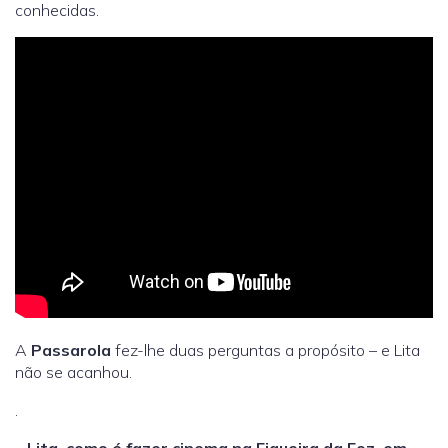
conhecidas.
A
Passarola
fez-lhe duas perguntas a propósito – e Lita
não se acanhou.
.