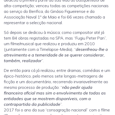
dedicou a primeira parte da sua vida ao basquetebol de
alta-competição; venceu todas as competições nacionais
ao serviço do Benfica, do Ginásio Figueirense e da
Associação Naval 1º de Maio e foi 66 vezes chamado a
representar a selecção nacional.
Só depois se dedicou à música; como compositor até já
tem 84 obras registadas na SPA, mas “Fugiu Peter Pan”,
um filme/musical que realizou e produziu em 2010
(juntamente com a Timelapse-Media), “
desenfreou-lhe o
atrevimento e a temeridade de se querer considerar,
também, realizador
”.
De então para cá já realizou, entre dramas, comédias e um
épico-histórico, pelo menos sete longas-metragens de
ficção e um documentário, recorrendo invariavelmente ao
mesmo processo de produção: “
não pedir ajuda
financeira oficial mas sim o envolvimento de todas as
entidades que se mostrem disponíveis, com a
contrapartida da publicidade
”.
2017 foi o ano da sua “consagração nacional” com o filme