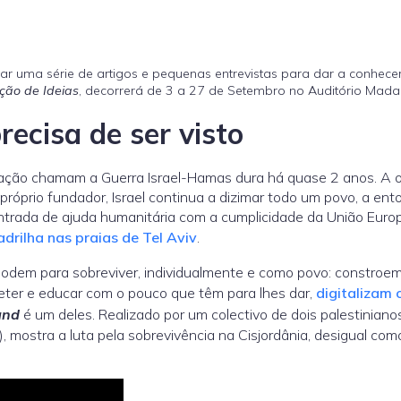
ar uma série de artigos e pequenas entrevistas para dar a conhecer
ção de Ideias
, decorrerá de 3 a 27 de Setembro no Auditório Mada
recisa de ser visto
cação chamam a Guerra Israel-Hamas dura há quase 2 anos. A 
róprio fundador, Israel continua a dizimar todo um povo, a ent
a entrada de ajuda humanitária com a cumplicidade da União Eu
drilha nas praias de Tel Aviv
.
podem para sobreviver, individualmente e como povo: constroe
eter e educar com o pouco que têm para lhes dar,
digitalizam 
and
é um deles. Realizado por um colectivo de dois palestiniano
 mostra a luta pela sobrevivência na Cisjordânia, desigual com