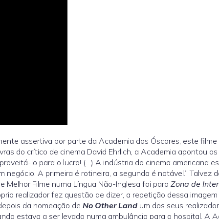
ente assertiva por parte da Academia dos Óscares, este filme
avras do crítico de cinema David Ehrlich, a Academia apontou o
oveitá-lo para o lucro! (…) A indústria do cinema americana est
um negócio. A primeira é rotineira, a segunda é notável.” Talv
e Melhor Filme numa Língua Não-Inglesa foi para
Zona de Inte
io realizador fez questão de dizer, a repetição dessa imagem n
 depois da nomeação de
No Other Land
um dos seus realizador
 quando estava a ser levado numa ambulância para o hospital. A