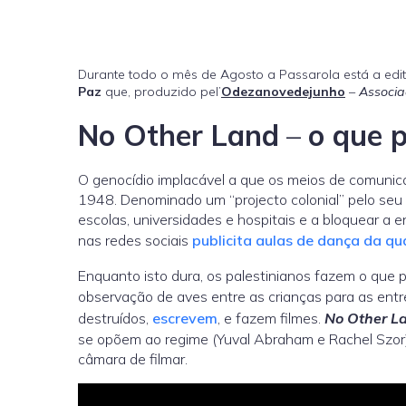
Durante todo o mês de Agosto a Passarola está a edit
Paz
que, produzido pel’
Odezanovedejunho
–
Associa
No Other Land
–
o que p
O genocídio implacável a que os meios de comuni
1948. Denominado um “projecto colonial” pelo seu p
escolas, universidades e hospitais e a bloquear 
nas redes sociais
publicita aulas de dança da qua
Enquanto isto dura, os palestinianos fazem o que 
observação de aves entre as crianças para as entr
destruídos,
escrevem
, e fazem filmes.
No Other L
se opõem ao regime (Yuval Abraham e Rachel Szor),
câmara de filmar.