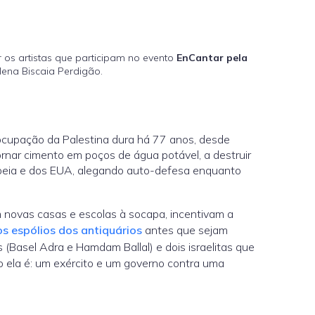
 os artistas que participam no evento
EnCantar pela
lena Biscaia Perdigão.
ocupação da Palestina dura há 77 anos, desde
ornar cimento em poços de água potável, a destruir
ropeia e dos EUA, alegando auto-defesa enquanto
m novas casas e escolas à socapa, incentivam a
os espólios dos antiquários
antes que sejam
s (Basel Adra e Hamdam Ballal) e dois israelitas que
o ela é: um exército e um governo contra uma