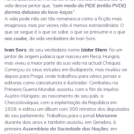
vida desse pintor que,
“com medo da PIDE (então PVDE)
dormia debaixo do lava-loiças”
.
A vida pode não ser tão romanesca como a ficção mais
imaginosa, mas por vezes não é menos extraordinária. O
que se segue é o que se sabe, o que se presume e o que
nos coube,
da vida verdadeira de Ivan Sors.
Ivan Sors
, de seu verdadeiro nome
Izidor Stern
, foi um
pintor de origem judaica que nasceu em Reca, Hungria,
mas viveu a maior parte da sua vida na actual Chéquia.
Começou os seus estudos em Budapeste, mas mudou-se
depois para Praga, onde trabalhou para vários jornais e
editoras como caricaturista e ilustrador. Combateu na
Primeira Guerra Mundial, assistiu, com o fim do império
Austro-Húngaro, ao nascimento do seu país, a
Checoslováquia, com a implantação da República em
1918, e editou um álbum com 300 retratos dos deputados
do seu parlamento. Trabalhou para o jornal
Marianne
durante dois anos e também assistiu, em Genebra, à
primeira
Assembleia da Sociedade das Nações
, em