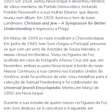
1920. Em 1928, visitou Nova Iorque e desenhou retratos
de vários membros do Partido Democrático, incluindo
Franklin Roosevelt e a sua mulher Eleanor, que depois
reuniu num álbum. Em 1929, ilustrou o livro de Isaac
Landmann,
Christian and Jew – A Symposium for Better
Understanding
e regressou a Praga.
Em Março de 1939 os nazis invadiram a Checoslováquia.
Em Junho de 1940, Ivan Sors chegou a Portugal, presume-
se que com um visto de Aristides de Sousa Mendes, o
nosso
cônsul em Bordéus. Viveu na Figueira da Foz,
acolhido em casa do fotógrafo Afonso Cruz até que, em
Novembro, embarcou para Nova Iorque a bordo do navio
Niassa. Continuou a sua carreira nos Estados Unidos da
América, onde foi professor de arte, criou medalhas para a
colecção de Samuel Friedenberg e foi colaborador da
Universal Jewish Encyclopedia
. Morreu em Março de
1950, em Nova Iorque.
Durante a sua estadia de quatro meses na Figueira da Foz,
Ivan Sors dedicou-se à caricatura e à aguarela, em